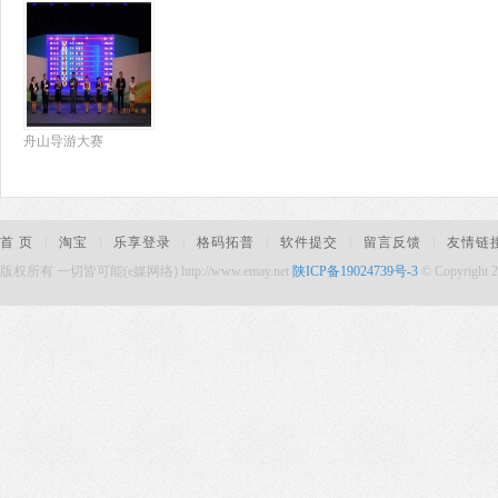
舟山导游大赛
首 页
|
淘宝
|
乐享登录
|
格码拓普
|
软件提交
|
留言反馈
|
友情链
版权所有 一切皆可能(e媒网络) http://www.emay.net
陕ICP备19024739号-3
© Copyright 2