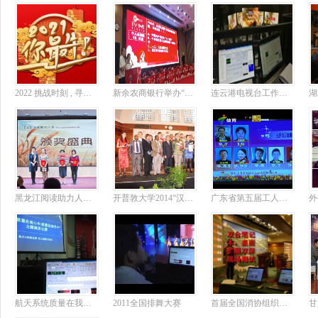
2022 挑战时刻 , 寻找擒虎猛将
新余农商银行举办“百年奋斗 初心弥坚”党史知识竞赛
连云港电视台工作后台
黑龙江阅读助力人生农民朗诵演讲比赛
开普敦大学2014“汉语桥”南非赛区
广东省第五届工人运动会排舞比赛
航天系统质量在我心中质量在我手中演讲比赛现场抓图
2011全国排舞大赛
首届全国消协组织投诉调解技能大赛